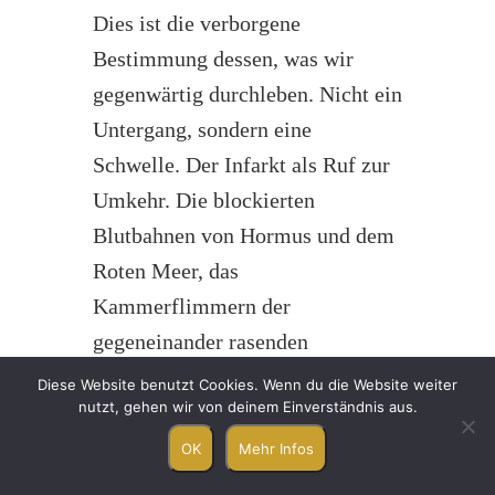
Dies ist die verborgene
Bestimmung dessen, was wir
gegenwärtig durchleben. Nicht ein
Untergang, sondern eine
Schwelle. Der Infarkt als Ruf zur
Umkehr. Die blockierten
Blutbahnen von Hormus und dem
Roten Meer, das
Kammerflimmern der
gegeneinander rasenden
politischen und religiösen Kräfte,
Diese Website benutzt Cookies. Wenn du die Website weiter
nutzt, gehen wir von deinem Einverständnis aus.
die Thrombosen des Irrtums, des
Misstrauens und der Verhärtung,
OK
Mehr Infos
die Nährstoffverarmung, die den